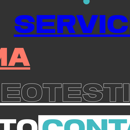
Servic
ma
deotest