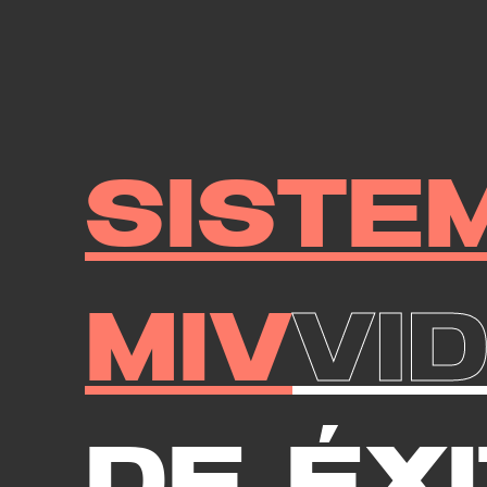
Siste
MIV
Vi