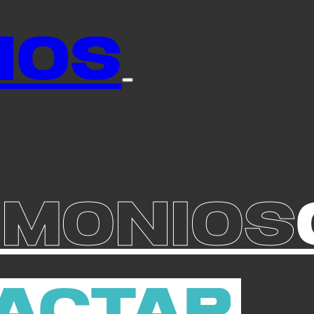
ios
imonios