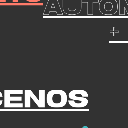
AUTO
+
cenos