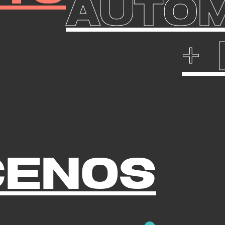
AUTOM
+ 
cenos