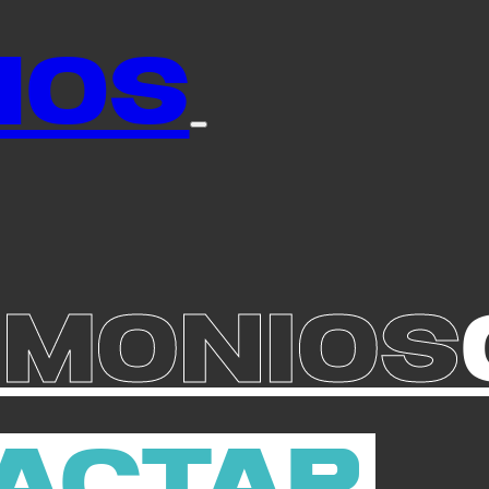
ios
imonios