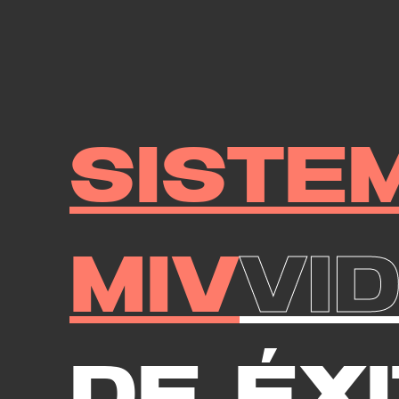
Siste
MIV
Vi